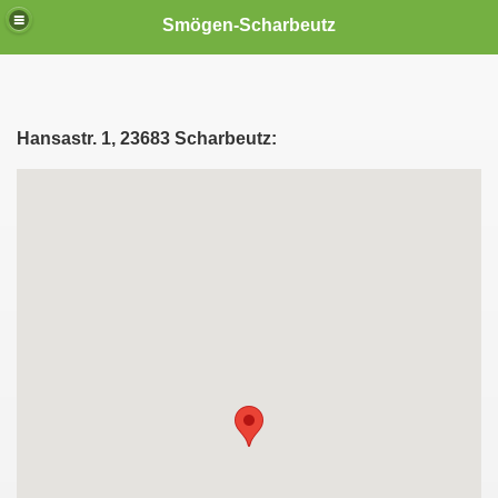
Smögen-Scharbeutz
Hansastr. 1, 23683 Scharbeutz:
B. Urlaub in "Haffkrug" an der Ostseeküste im Wohlfühlferi